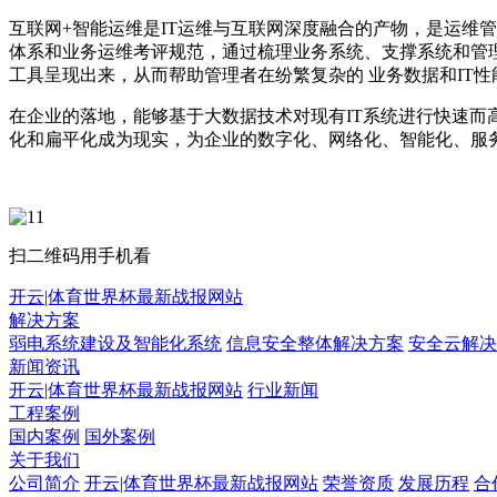
互联网+智能运维是IT运维与互联网深度融合的产物，是运维
体系和业务运维考评规范，通过梳理业务系统、支撑系统和管理
工具呈现出来，从而帮助管理者在纷繁复杂的 业务数据和IT
在企业的落地，能够基于大数据技术对现有IT系统进行快速而
化和扁平化成为现实，为企业的数字化、网络化、智能化、服
扫二维码用手机看
开云|体育世界杯最新战报网站
解决方案
弱电系统建设及智能化系统
信息安全整体解决方案
安全云解决
新闻资讯
开云|体育世界杯最新战报网站
行业新闻
工程案例
国内案例
国外案例
关于我们
公司简介
开云|体育世界杯最新战报网站
荣誉资质
发展历程
合