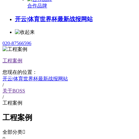
合作品牌
开云|体育世界杯最新战报网站
020-87566596
工程案例
您现在的位置：
开云|体育世界杯最新战报网站
/
关于BOSS
/
工程案例
工程案例
全部分类
