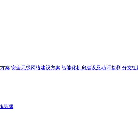
方案
安全无线网络建设方案
智能化机房建设及动环监测
分支组
作品牌