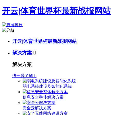
开云|体育世界杯最新战报网站
开云|体育世界杯最新战报网站
解决方案

解决方案
进一步了解

弱电系统建设及智能化系统
信息安全整体解决方案
安全云解决方案