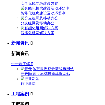
安全无线网络建设方案
智能化机房建设及动环监测
分支组网及移动办公
智能化组网解决方案
新闻资讯

新闻资讯
进一步了解

开云|体育世界杯最新战报网站
行业新闻
工程案例

工程案例